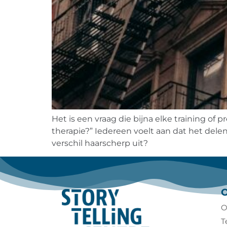
Het is een vraag die bijna elke training of
therapie?” Iedereen voelt aan dat het dele
verschil haarscherp uit?
O
T