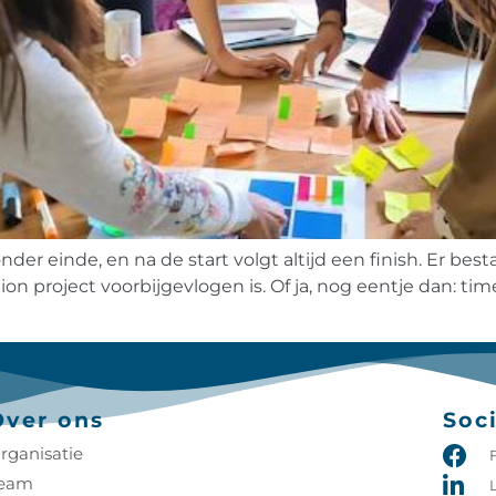
zonder einde, en na de start volgt altijd een finish. Er 
n project voorbijgevlogen is. Of ja, nog eentje dan: time
Over ons
Soc
rganisatie
eam