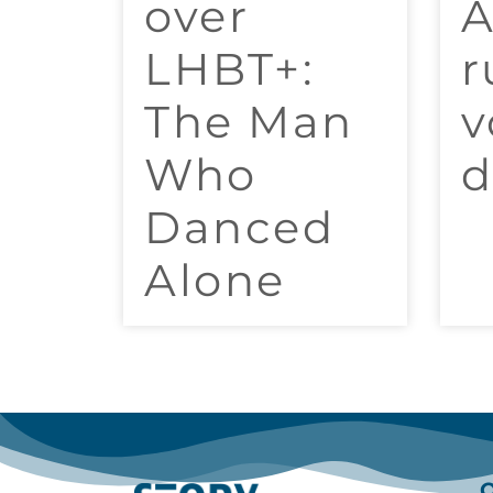
over
A
LHBT+:
r
The Man
v
Who
d
Danced
Alone