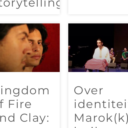
torytelling
ingdom
Over
f Fire
identitei
nd Clay:
Marok(k