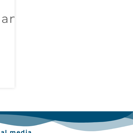
ian
)
ial media