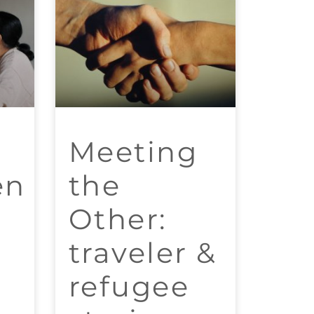
n
Meeting
en
the
Other:
traveler &
n
refugee