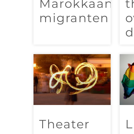
Marokkaanse
t
migranten
o
d
Theater
L