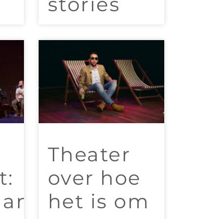
stories
Theater
t:
over hoe
)anen
het is om