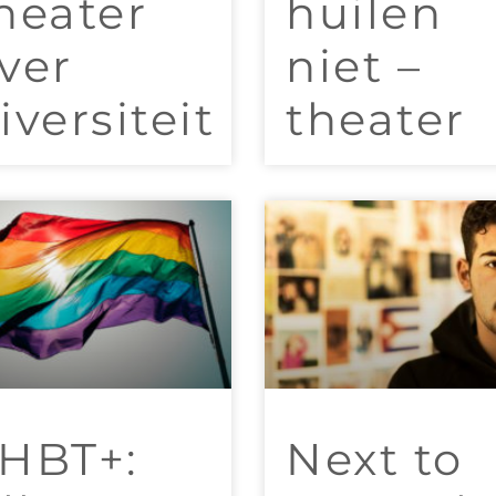
heater
huilen
ver
niet –
iversiteit
theater
HBT+:
Next to