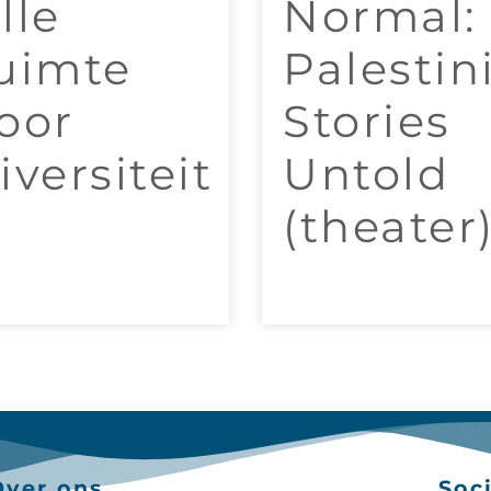
lle
Normal:
uimte
Palestin
oor
Stories
iversiteit
Untold
(theater
Over ons
Soc