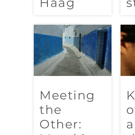
Haag
s
Meeting
K
the
o
Other:
a