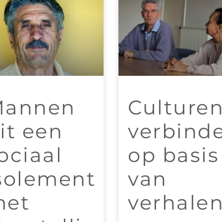
Mannen
Culture
it een
verbind
ociaal
op basis
solement
van
met
verhale