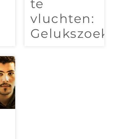
te
vluchten:
Gelukszoeker