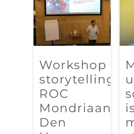
Workshop
storytelling
u
ROC
s
Mondriaan
i
Den