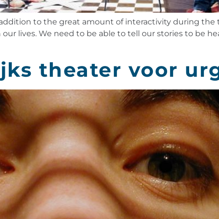
addition to the great amount of interactivity during the 
 our lives. We need to be able to tell our stories to be he
lijks theater voor u