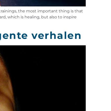
trainings, the most important thing is that
ard, which is healing, but also to inspire
rgente verhalen