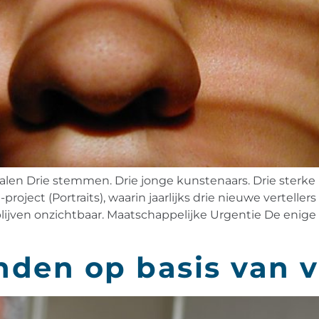
erhalen Drie stemmen. Drie jonge kunstenaars. Drie sterke
project (Portraits), waarin jaarlijks drie nieuwe vertell
blijven onzichtbaar. Maatschappelijke Urgentie De enige
nden op basis van 