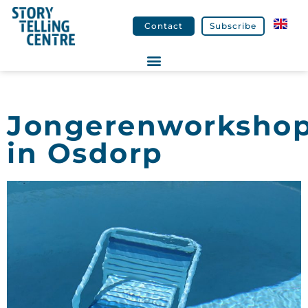
Contact
Subscribe
Jongerenworksho
in Osdorp