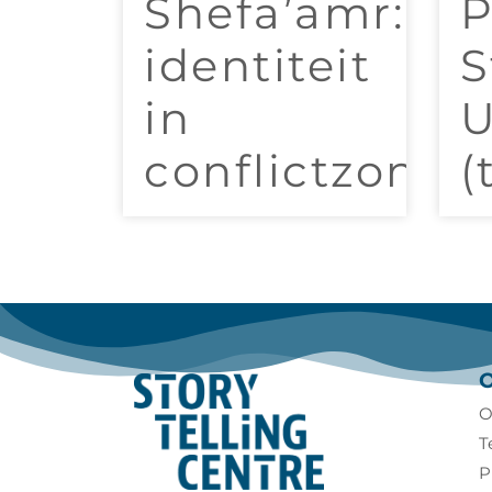
Shefa’amr:
P
identiteit
S
in
U
conflictzones
(
O
T
P