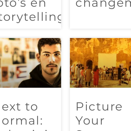
oto’s en
change
torytelling
ext to
Picture
ormal:
Your