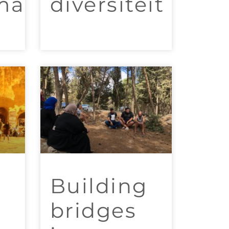
maker?
diversiteit
Building
bridges