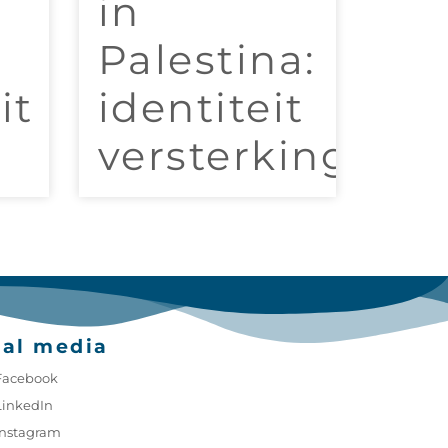
in
Palestina:
it
identiteit
versterking
ial media
Facebook
LinkedIn
Instagram