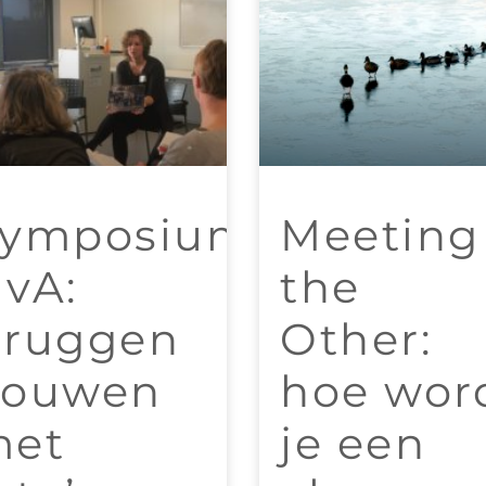
ymposium
Meeting
vA:
the
ruggen
Other:
bouwen
hoe wor
met
je een