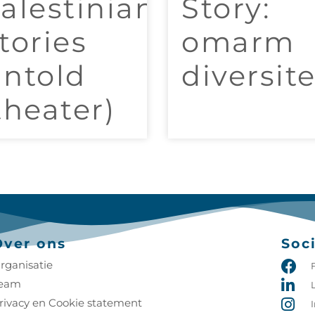
alestinian
Story:
tories
omarm
ntold
diversite
theater)
Over ons
Soc
rganisatie
eam
rivacy en Cookie statement