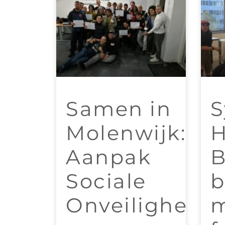
Samen in
S
Molenwijk:
H
Aanpak
B
Sociale
Onveiligheid