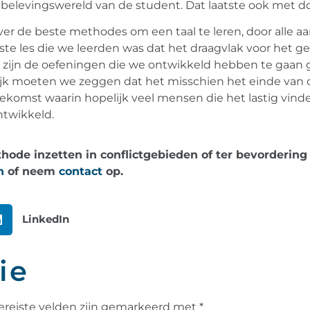
 belevingswereld van de student. Dat laatste ook met doe
ver de beste methodes om een taal te leren, door alle a
ijkste les die we leerden was dat het draagvlak voor het
 zijn de oefeningen die we ontwikkeld hebben te gaan 
ijk moeten we zeggen dat het misschien het einde van dit
komst waarin hopelijk veel mensen die het lastig vind
ntwikkeld.
ode inzetten in conflictgebieden of ter bevordering 
n
of neem
contact
op.
LinkedIn
ie
ereiste velden zijn gemarkeerd met
*